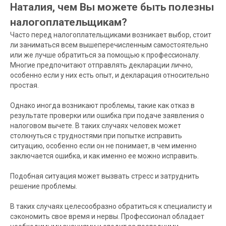
Наталия, чем Вы можете быть полезны
Обо мне
налогоплательщикам?
Для кого
Часто перед налогоплательщиками возникает выбор, стоит
Услуги и стоимость
ли заниматься всем вышеперечисленным самостоятельно
С чего начать
или же лучше обратиться за помощью к профессионалу.
Отзывы
Многие предпочитают отправлять декларации лично,
Блог
особенно если у них есть опыт, и декларация относительно
простая.
УСЛУГИ
Однако иногда возникают проблемы, такие как отказ в
Получение налогового вычета
результате проверки или ошибка при подаче заявления о
налоговом вычете. В таких случаях человек может
Декларирование доходов
столкнуться с трудностями при попытке исправить
Зарубежные инвестиции
ситуацию, особенно если он не понимает, в чем именно
Обращения в налоговую
заключается ошибка, и как именно ее можно исправить.
Консультация
Подобная ситуация может вызвать стресс и затруднить
решение проблемы.
КОНТАКТЫ
+ 7 968 717 59 65
В таких случаях целесообразно обратиться к специалисту и
3ndfl.expert@mail.ru
сэкономить свое время и нервы. Профессионал обладает