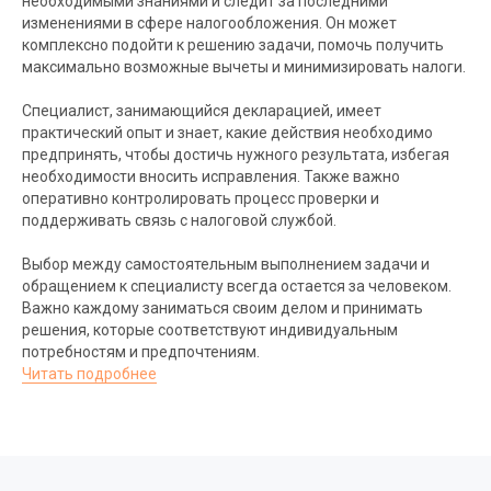
необходимыми знаниями и следит за последними
Московская область, г.Химки
изменениями в сфере налогообложения. Он может
комплексно подойти к решению задачи, помочь получить
максимально возможные вычеты и минимизировать налоги.
Специалист, занимающийся декларацией, имеет
ИП Кликич Наталия Владимировна
практический опыт и знает, какие действия необходимо
ИНН 504726700966
предпринять, чтобы достичь нужного результата, избегая
ОГРНИП 323508100415210
необходимости вносить исправления. Также важно
Публичная оферта
оперативно контролировать процесс проверки и
Политика конфиденциальности
поддерживать связь с налоговой службой.
2023-2025. Все права защищены
Выбор между самостоятельным выполнением задачи и
обращением к специалисту всегда остается за человеком.
Создание сайта Dontsovasite
Важно каждому заниматься своим делом и принимать
решения, которые соответствуют индивидуальным
потребностям и предпочтениям.
Читать подробнее